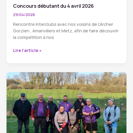
Concours débutant du 4 avril 2026
29/04/2026
Rencontre interclubs avec nos voisins de L’Archer
Gorzien , Amanvillers et Metz, afin de faire découvrir
la compétition à nos
Concours
Lire l’article »
débutant
du
4
avril
2026