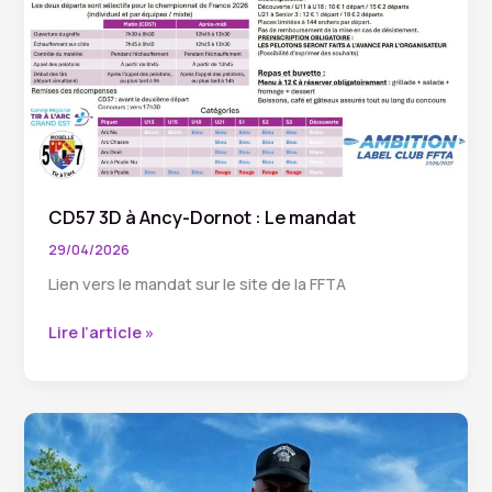
CD57 3D à Ancy-Dornot : Le mandat
29/04/2026
Lien vers le mandat sur le site de la FFTA
CD57
Lire l’article »
3D
à
Ancy-
Dornot
:
Le