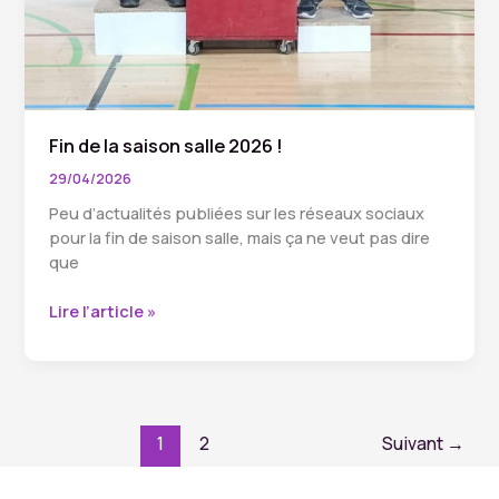
Fin de la saison salle 2026 !
29/04/2026
Peu d’actualités publiées sur les réseaux sociaux
pour la fin de saison salle, mais ça ne veut pas dire
que
Fin
Lire l’article »
de
la
saison
salle
2026
1
2
Suivant
→
!