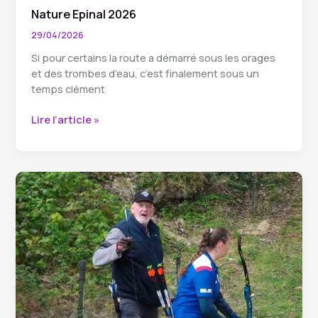
Nature Epinal 2026
29/04/2026
Si pour certains la route a démarré sous les orages
et des trombes d’eau, c’est finalement sous un
temps clément
Nature
Lire l’article »
Epinal
2026