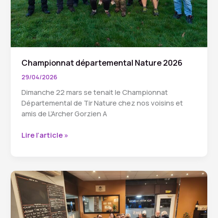
Championnat départemental Nature 2026
29/04/2026
Dimanche 22 mars se tenait le Championnat
Départemental de Tir Nature chez nos voisins et
amis de L’Archer Gorzien A
Championnat
Lire l’article »
départemental
Nature
2026