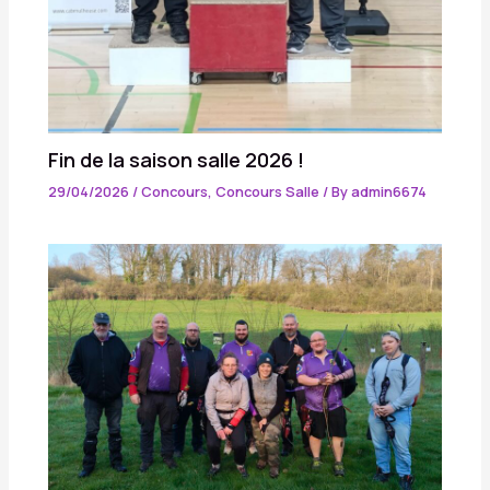
Fin de la saison salle 2026 !
29/04/2026
/
Concours
,
Concours Salle
/ By
admin6674