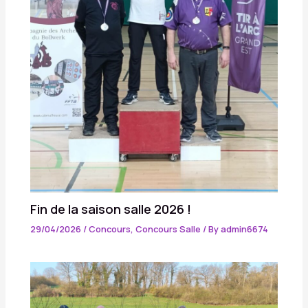
Fin de la saison salle 2026 !
29/04/2026
/
Concours
,
Concours Salle
/ By
admin6674