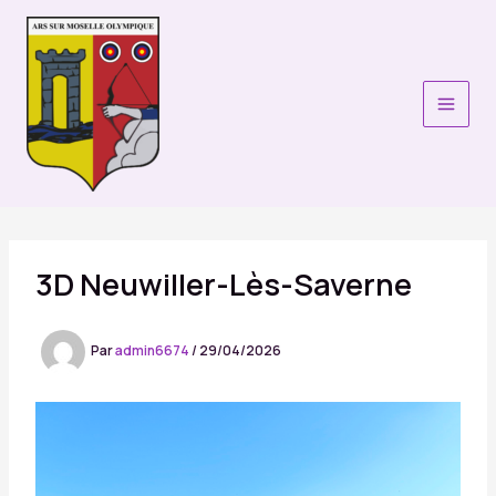
Aller
au
contenu
3D Neuwiller-Lès-Saverne
Par
admin6674
/
29/04/2026